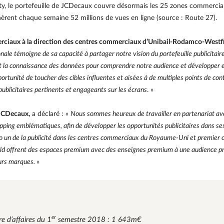
y, le portefeuille de JCDecaux couvre désormais les 25 zones commerciale
èrent chaque semaine 52 millions de vues en ligne (source : Route 27).
erciaux à la direction des centres commerciaux d’Unibail-Rodamco-Westfi
nale témoigne de sa capacité à partager notre vision du portefeuille publicitair
et la connaissance des données pour comprendre notre audience et développer e
unité de toucher des cibles influentes et aisées à de multiples points de con
blicitaires pertinents et engageants sur les écrans
. »
 JCDecaux,
a déclaré : «
Nous sommes heureux de travailler en partenariat av
pping emblématiques, afin de développer les opportunités publicitaires dans s
 un de la publicité dans les centres commerciaux du Royaume-Uni et premier op
ld offrent des espaces premium avec des enseignes premium à une audience pr
eurs marques.
»
er
e d’affaires du 1
semestre 2018 : 1 643m€