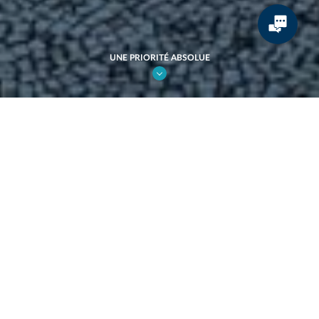
UNE PRIORITÉ ABSOLUE
ENTRETIEN.
Une priorité absolue.
Pour rendre la ville plus belle et offrir une qualité de service
irréprochable aux citadins, aux touristes et aux voyageurs, nous
sommes intransigeants sur la propreté et le bon fonctionnement de
nos mobiliers, quel que soit l’environnement dans lequel ils sont
installés. Maintenance préventive, contrôles réguliers, formations
de nos collaborateurs et procédures strictes garantissent un niveau
de qualité inégalé dans 79 pays.
JCDecaux a parfaitement démontré sa
rigueur en matière de maintenance de ses
abribus et a offert une expérience très