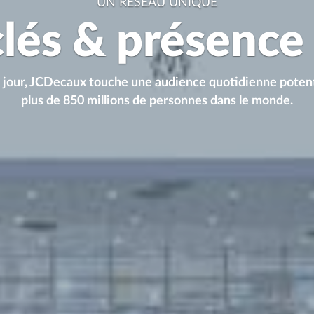
UN RÉSEAU UNIQUE
clés & présenc
 jour, JCDecaux touche une
audience quotidienne potent
plus de 850 millions de personnes dans le monde.