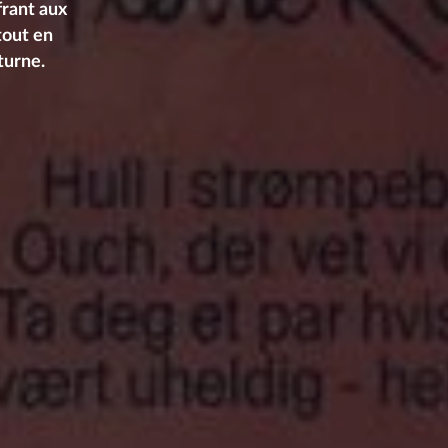
frant aux
tout en
turne.