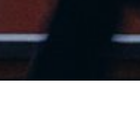
À Oslo, un Abribus JCDecaux
s’est mué en point de contact
privilégié entre la marque Pierre
Robert et ses clientes, au plus