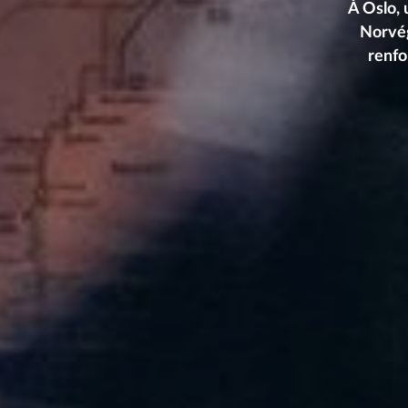
À Oslo, 
Norvég
renfo