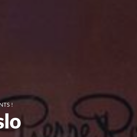
NTS !
slo