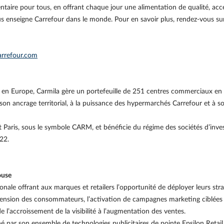
entaire pour tous, en offrant chaque jour une alimentation de qualité, acc
ous enseigne Carrefour dans le monde. Pour en savoir plus, rendez-vous s
arrefour.com
en Europe, Carmila gère un portefeuille de 251 centres commerciaux en Fr
son ancrage territorial, à la puissance des hypermarchés Carrefour et à 
aris, sous le symbole CARM, et bénéficie du régime des sociétés d’investi
22.
ouse
ionale offrant aux marques et retailers l’opportunité de déployer leurs stra
hension des consommateurs, l’activation de campagnes marketing ciblées
e l’accroissement de la visibilité à l’augmentation des ventes.
hé par son ensemble de technologies publicitaires de pointe Epsilon Retail M