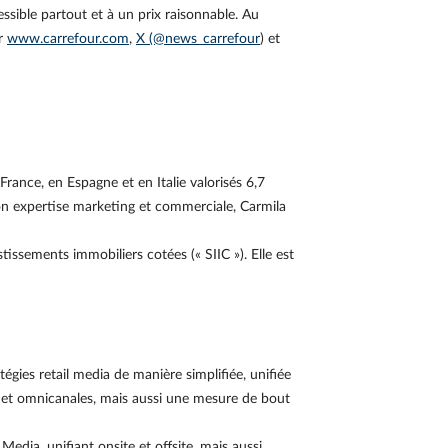
essible partout et à un prix raisonnable. Au
ur
www.carrefour.com
,
X (@news_carrefour
) et
ance, en Espagne et en Italie valorisés 6,7
son expertise marketing et commerciale, Carmila
ssements immobiliers cotées (« SIIC »). Elle est
tégies retail media de manière simplifiée, unifiée
 et omnicanales, mais aussi une mesure de bout
edia, unifiant onsite et offsite, mais aussi