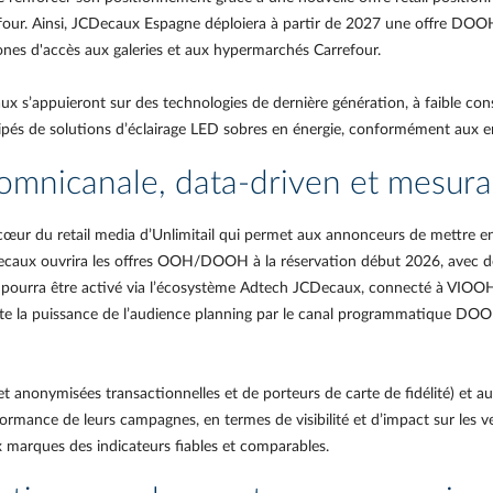
our. Ainsi, JCDecaux Espagne déploiera à partir de 2027 une offre DOOH
s d'accès aux galeries et aux hypermarchés Carrefour.
aux s’appuieront sur des technologies de dernière génération, à faible c
quipés de solutions d’éclairage LED sobres en énergie, conformément aux 
 omnicanale, data-driven et mesura
r du retail media d’Unlimitail qui permet aux annonceurs de mettre e
JCDecaux ouvrira les offres OOH/DOOH à la réservation début 2026, avec d
ourra être activé via l’écosystème Adtech JCDecaux, connecté à VIOOH 
oute la puissance de l’audience planning par le canal programmatique DO
 anonymisées transactionnelles et de porteurs de carte de fidélité) et aux
rmance de leurs campagnes, en termes de visibilité et d’impact sur les v
 marques des indicateurs fiables et comparables.