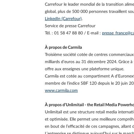
Carrefour le leader mondial de la transition alim
global, plus de 500 000 personnes travaillent s
LinkedIn (Carrefour)
.
Service de presse Carrefour
Tél. : 01 58 47 88 80 / E-mail :
presse_france@c
À propos de Carmila
Troisième société cotée de centres commerciaux 
milliards d’euros au 31 décembre 2024. Grâce à 
offre aux enseignes une plateforme unique.
Carmila est cotée au compartiment A d’Euronext P
membre de l’indice SBF 120 depuis le 20 juin 20
www.carmila.com
À propos d’Unlimitail - the Retail Media Powerh
Unlimitail est une structure retail media internat
et optimisée. Elle permet une meilleure compré
en bout de l’efficacité de ces campagnes, allant d
L’entreprise se distingue aujourd’hui sur le marc