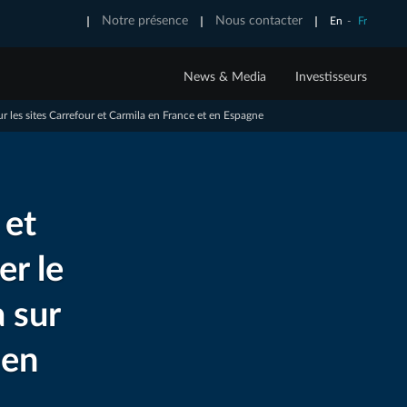
Notre présence
Nous contacter
En
-
Fr
News & Media
Investisseurs
ur les sites Carrefour et Carmila en France et en Espagne
 EXPERTISE
NTS
E URBAINE
S SOLUTIONS TECH
CONTACTS
CREATIVE OOH
s
e offre programmatique
Relations Investisseurs
nuelle
ion
S’abonner aux communiqués de presse
 et
en & maintenance
er le
rbaine
 sur
z Urbanistik, nos notes de veille
Découvrez nos meilleures
campagnes créatives
 en