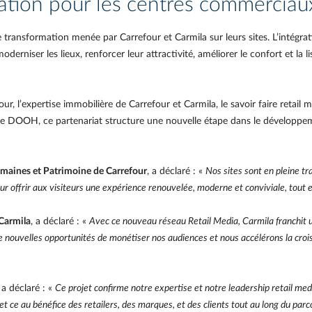
ation pour les centres commerciau
de transformation menée par Carrefour et Carmila sur leurs sites. L’intégr
derniser les lieux, renforcer leur attractivité, améliorer le confort et la li
, l’expertise immobilière de Carrefour et Carmila, le savoir faire retail m
e DOOH, ce partenariat structure une nouvelle étape dans le développeme
maines et Patrimoine de Carrefour
, a déclaré : «
Nos sites sont en pleine tr
 pour offrir aux visiteurs une expérience renouvelée, moderne et conviviale, tout 
 Carmila
, a déclaré : «
Avec ce nouveau réseau Retail Media, Carmila franchit u
 nouvelles opportunités de monétiser nos audiences et nous accélérons la croi
, a déclaré : «
Ce projet confirme notre expertise et notre leadership retail medi
 ce au bénéfice des retailers, des marques, et des clients tout au long du parco