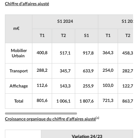
Chiffre d’affaires ajusté
S1 2024
S1 2023
m€
T1
T2
S1
T1
T2
Mobilier
400,8
364,3
517,1
917,8
458,3
Urbain
288,2
254,0
Transport
345,7
633,9
282,7
112,6
103,0
Affichage
143,3
255,9
122,7
801,6
721,3
Total
1 006,1
1 807,6
863,7
(a)
Croissance organique du chiffre d’affaires ajusté
Variation 24/23