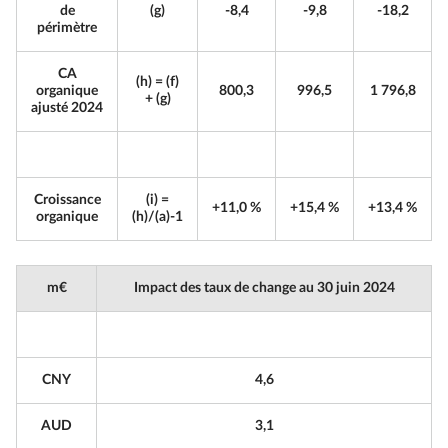
de
(g)
-8,4
-9,8
-18,2
périmètre
CA
(h) = (f)
organique
800,3
996,5
1 796,8
+ (g)
ajusté 2024
Croissance
(i) =
+11,0 %
+15,4 %
+13,4 %
organique
(h)/(a)-1
m€
Impact des taux de change au 30 juin 2024
CNY
4,6
AUD
3,1