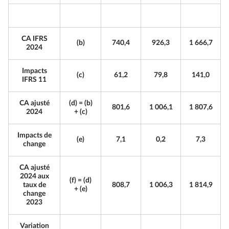
CA IFRS
(b)
740,4
926,3
1 666,7
2024
Impacts
(c)
61,2
79,8
141,0
IFRS 11
CA ajusté
(d) = (b)
801,6
1 006,1
1 807,6
2024
+ (c)
Impacts de
(e)
7,1
0,2
7,3
change
CA ajusté
2024 aux
(f) = (d)
taux de
808,7
1 006,3
1 814,9
+ (e)
change
2023
Variation