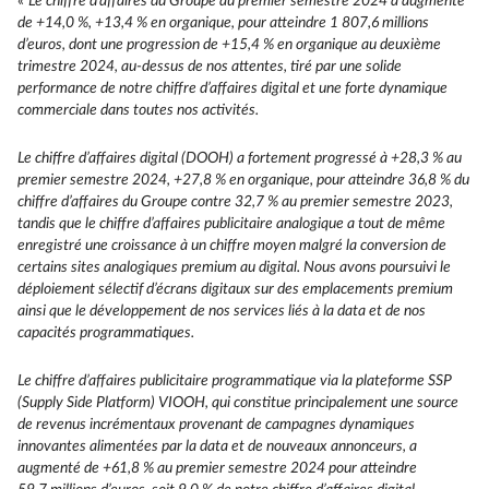
«
Le chiffre d’affaires du Groupe au premier semestre 2024 a augmenté
de +14,0 %, +13,4 % en organique, pour atteindre 1 807,6 millions
d’euros, dont une progression de +15,4 % en organique au deuxième
trimestre 2024, au-dessus de nos attentes, tiré par une solide
performance de notre chiffre d’affaires digital et une forte dynamique
commerciale dans toutes nos activités.
Le chiffre d’affaires digital (DOOH) a fortement progressé à +28,3 % au
premier semestre 2024, +27,8 % en organique, pour atteindre 36,8 % du
chiffre d’affaires du Groupe contre 32,7 % au premier semestre 2023,
tandis que le chiffre d’affaires publicitaire analogique a tout de même
enregistré une croissance à un chiffre moyen malgré la conversion de
certains sites analogiques premium au digital. Nous avons poursuivi le
déploiement sélectif d’écrans digitaux sur des emplacements premium
ainsi que le développement de nos services liés à la data et de nos
capacités programmatiques.
Le chiffre d’affaires publicitaire programmatique via la plateforme SSP
(Supply Side Platform) VIOOH, qui constitue principalement une source
de revenus incrémentaux provenant de campagnes dynamiques
innovantes alimentées par la data et de nouveaux annonceurs, a
augmenté de +61,8 % au premier semestre 2024 pour atteindre