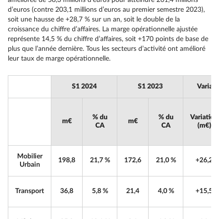
améliorée de 58,3 millions d’euros pour atteindre 261,4 millions
d’euros (contre 203,1 millions d’euros au premier semestre 2023),
soit une hausse de +28,7 % sur un an, soit le double de la
croissance du chiffre d’affaires. La marge opérationnelle ajustée
représente 14,5 % du chiffre d’affaires, soit +170 points de base de
plus que l’année dernière. Tous les secteurs d’activité ont amélioré
leur taux de marge opérationnelle.
S1 2024
S1 2023
Variat
% du
% du
Variation
m€
m€
CA
CA
(m€)
Mobilier
198,8
21,7 %
172,6
21,0 %
+26,2
Urbain
Transport
36,8
5,8 %
21,4
4,0 %
+15,5