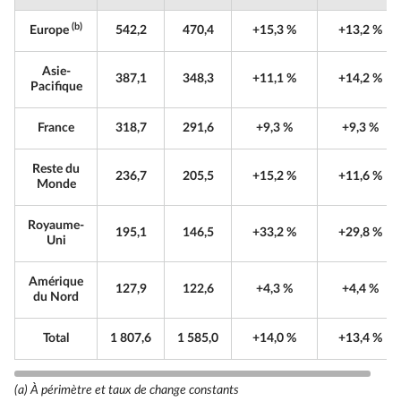
(b)
Europe
542,2
470,4
+15,3 %
+13,2 %
Asie-
387,1
348,3
+11,1 %
+14,2 %
Pacifique
France
318,7
291,6
+9,3 %
+9,3 %
Reste du
236,7
205,5
+15,2 %
+11,6 %
Monde
Royaume-
195,1
146,5
+33,2 %
+29,8 %
Uni
Amérique
127,9
122,6
+4,3 %
+4,4 %
du Nord
Total
1 807,6
1 585,0
+14,0 %
+13,4 %
(a) À périmètre et taux de change constants