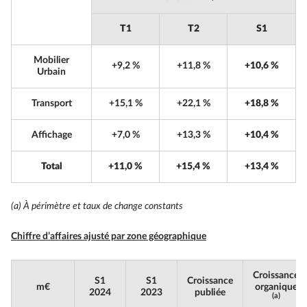
T1
T2
S1
Mobilier
+9,2 %
+11,8 %
+10,6 %
Urbain
Transport
+15,1 %
+22,1 %
+18,8 %
Affichage
+7,0 %
+13,3 %
+10,4 %
Total
+11,0 %
+15,4 %
+13,4 %
(a) À périmètre et taux de change constants
Chiffre d’affaires ajusté par zone géographique
Croissance
S1
S1
Croissance
m€
organique
2024
2023
publiée
(a)