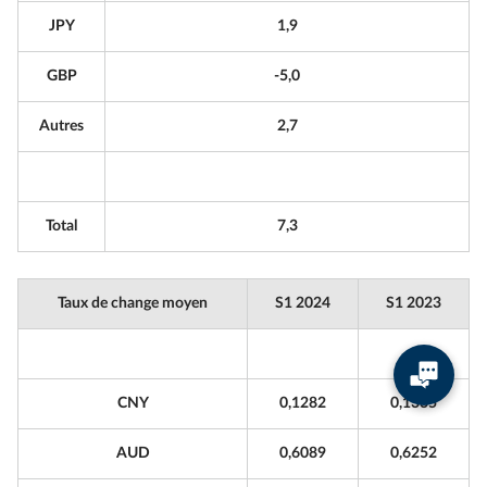
JPY
1,9
GBP
-5,0
Autres
2,7
Total
7,3
Taux de change moyen
S1 2024
S1 2023
CNY
0,1282
0,1335
AUD
0,6089
0,6252