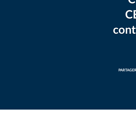
C
cont
PARTAGE