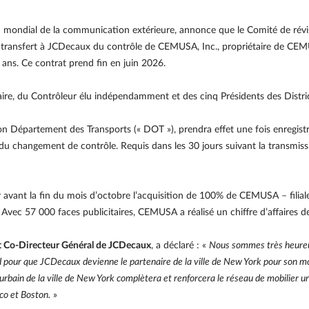
ondial de la communication extérieure, annonce que le Comité de révisio
le transfert à JCDecaux du contrôle de CEMUSA, Inc., propriétaire de CE
 ans. Ce contrat prend fin en juin 2026.
e, du Contrôleur élu indépendamment et des cinq Présidents des Distric
son Département des Transports (« DOT »), prendra effet une fois enregistr
 changement de contrôle. Requis dans les 30 jours suivant la transmissi
r avant la fin du mois d’octobre l’acquisition de 100% de CEMUSA – fili
 Avec 57 000 faces publicitaires, CEMUSA a réalisé un chiffre d’affaires d
et Co-Directeur Général de JCDecaux
, a déclaré : «
Nous sommes très heureux
d pour que JCDecaux devienne le partenaire de la ville de New York pour son mob
r urbain de la ville de New York complètera et renforcera le réseau de mobilier
co et Boston.
»