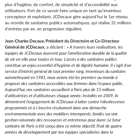
plus d’hygiène, de confort, de simplicité et d’accessibilité aux
utilisateurs. Fort de ce savoir-faire unique en tant qu’inventeur,
concepteur et exploitant, JCDecaux gère aujourd’hui le 1er réseau
au monde de sanitaires publics automatiques, qui réalise 31 millions
d’entrées par an, en progression régulière.
Jean-Charles Decaux, Président du Directoire et Co-Directeur
Général de JCDecaux
, a déclaré : «
A travers leurs réalisations, les
équipes de JCDecaux œuvrent pour l’amélioration durable de la qualité
de vie en ville pour toutes et tous. L’accès à des sanitaires publics
constitue un enjeu essentiel d’hygiène et de dignité humaine. Il s‘agit d’un
service d’intérêt général de tout premier rang. Inventeurs du sanitaire
autonettoyant en 1981, nous avions été les premiers au monde à
proposer des sanitaires accessibles aux femmes dans l’espace public.
Aujourd’hui, nos sanitaires accueillent à Paris plus de 15 millions
d’utilisatrices et d’utilisateurs chaque année. Installés en 2009, ils
démontrent l’engagement de JCDecaux à lutter contre l’obsolescence
programmée et à s’inscrire résolument dans une démarche
environnementale avec des mobiliers intemporels, fondés sur une
gestion raisonnée des ressources et entretenus pour durer. Le futur
sanitaire de Paris a été conçu dans ce même objectif. Fruit de quatre
années de développement par nos équipes spécialisées dans la