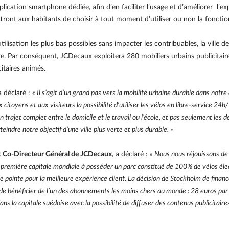
cation smartphone dédiée, afin d’en faciliter l’usage et d’améliorer l’exp
ront aux habitants de choisir à tout moment d’utiliser ou non la fonction
lisation les plus bas possibles sans impacter les contribuables, la ville
aire. Par conséquent, JCDecaux exploitera 280 mobiliers urbains publicitai
itaires animés.
 a déclaré :
« Il s’agit d’un grand pas vers la mobilité urbaine durable dans notre 
citoyens et aux visiteurs la possibilité d’utiliser les vélos en libre-service 24h
n trajet complet entre le domicile et le travail ou l’école, et pas seulement les
indre notre objectif d’une ville plus verte et plus durable. »
et Co-Directeur Général de JCDecaux
, a déclaré :
« Nous nous réjouissons de
la première capitale mondiale à posséder un parc constitué de 100% de vélos éle
e pointe pour la meilleure expérience client. La décision de Stockholm de financ
s de bénéficier de l’un des abonnements les moins chers au monde : 28 euros pa
ns la capitale suédoise avec la possibilité de diffuser des contenus publicitai