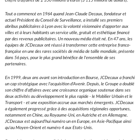
chiffre d'affaires de 2 350 millions d'euros (3 115 millions de dollars).
Tout a commencé en 1964 quand Jean-Claude Decaux, fondateur et
actuel Président du Conseil de Surveillance, a installé ses premiers
abribus publicitaires à Lyon avec la volonté visionnaire d'apporter aux
villes et à leurs habitants un service utile, gratuit et esthétique financé
par des revenus publicitaires. Un nouveau média était né. En 47 ans, les
équipes de JCDecaux ont réussi à transformer cette entreprise franco-
française en une des rares sociétés de média de taille mondiale, présente
dans 56 pays, pour le plus grand bénéfice de l'ensemble de ses
partenaires.
En 1999, deux ans avant son introduction en Bourse, JCDecaux a franchi
un cap stratégique avec l'acquisition d'Avenir. Depuis, le Groupe a doublé
son chiffre d'affaires avec une croissance organique soutenue dans ses
deux activités au développement le plus rapide - le Mobilier Urbain et le
Transport - et une exposition accrue aux marchés émergents. JCDecaux
a également progressé grâce à des acquisitions régionales opportunes,
notamment en Chine, au Royaume-Uni, en Autriche et en Allemagne.
JCDecaux est aujourd'hui numéro un en Europe, en Asie-Pacifique ainsi
qu'au Moyen-Orient et numéro 4 aux Etats-Unis.