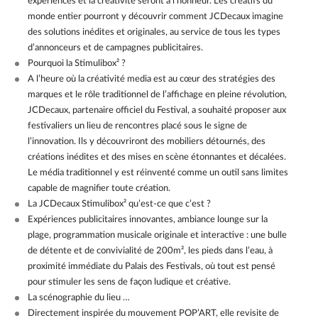
expériences et la créativité seront à l’honneur. Les créatifs du
monde entier pourront y découvrir comment JCDecaux imagine
des solutions inédites et originales, au service de tous les types
d’annonceurs et de campagnes publicitaires.
Pourquoi la Stimulibox² ?
A l’heure où la créativité media est au cœur des stratégies des
marques et le rôle traditionnel de l’affichage en pleine révolution,
JCDecaux, partenaire officiel du Festival, a souhaité proposer aux
festivaliers un lieu de rencontres placé sous le signe de
l’innovation. Ils y découvriront des mobiliers détournés, des
créations inédites et des mises en scène étonnantes et décalées.
Le média traditionnel y est réinventé comme un outil sans limites
capable de magnifier toute création.
La JCDecaux Stimulibox² qu’est-ce que c’est ?
Expériences publicitaires innovantes, ambiance lounge sur la
plage, programmation musicale originale et interactive : une bulle
de détente et de convivialité de 200m², les pieds dans l’eau, à
proximité immédiate du Palais des Festivals, où tout est pensé
pour stimuler les sens de façon ludique et créative.
La scénographie du lieu …
Directement inspirée du mouvement POP’ART, elle revisite de